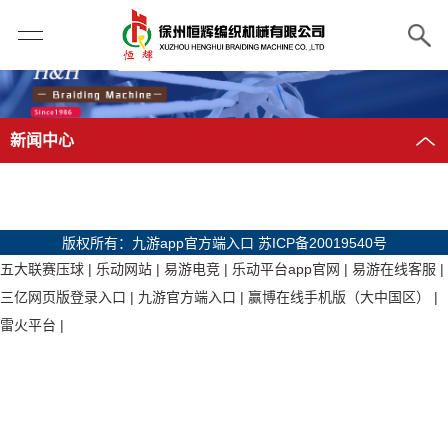
新闻中心
版权所有：九游app官方端入口
苏ICP备20019540号
五大联赛压球
|
乐动网站
|
易游电竞
|
乐动平台app官网
|
易游在线客服
|
三亿网页版登录入口
|
九游官方端入口
|
赢博在线手机版（大中国区）
|
雷火平台
|