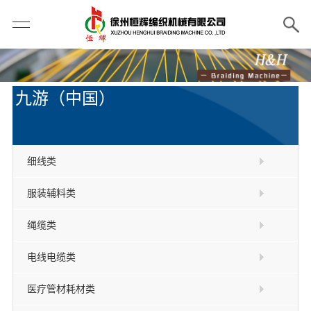
九游（中国）
细线类
服装辅料类
绳缆类
电线电缆类
医疗管材耗材类