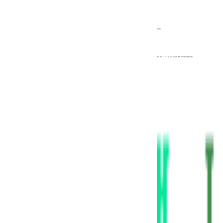
适用材料：
丙纶、涤纶、PE、HDPE、棉、尼龙、大力马线、橡筋、高分子材料等其他复合材料。