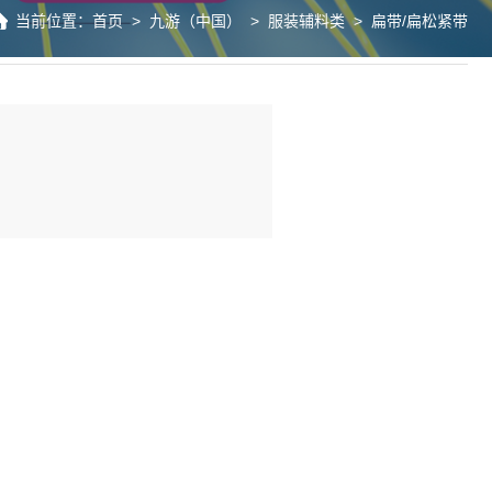
当前位置：
首页
>
九游（中国）
>
服装辅料类
>
扁带/扁松紧带