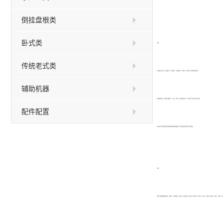
倒挂盘根类
卧式类
特点：
传统老式类
此机器设计合理，占地面积小，方便操作，纱管容量大，产量高，节距可调（齿轮或伺服电机），
辅助机器
机器断线停车，变频器功能多样，可计米、调速，可设置电流保护，可记录生产时间以及设定产量。
配件配置
此机器可以配置送胶组或者纸管收线或者线盘收线。所有机器均接受客户定制配置。
用途：
适用于服装辅料编织鞋带，松紧带，运动服拉绳、花边带、家居用品带、曲边带、悬挂吊带、双色带，三色带，三棱绳，四棱绳，方形绳，子母带，多