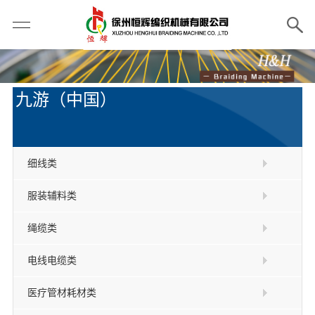
九游（中国）
细线类
服装辅料类
绳缆类
电线电缆类
医疗管材耗材类