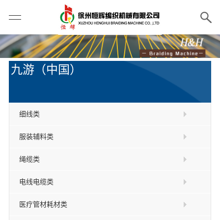
九游（中国）
细线类
服装辅料类
绳缆类
电线电缆类
医疗管材耗材类