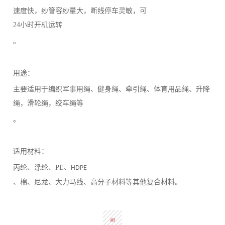
速度快，纱管容纱量大，断线停车灵敏，可
24
小时开机运转
。
用途：
主要适用于编织军事用绳、健身绳、牵引绳、体育用品绳、升降
绳，滑轮绳，绞车绳等
。
适用材料：
丙纶、涤纶、
PE
、
HDPE
、棉、尼龙、大力马线、高分子材料等其他复合材料。
返回