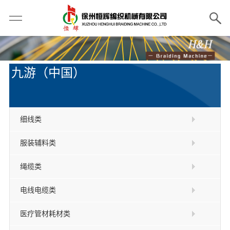
九游（中国）
细线类
服装辅料类
绳缆类
电线电缆类
医疗管材耗材类