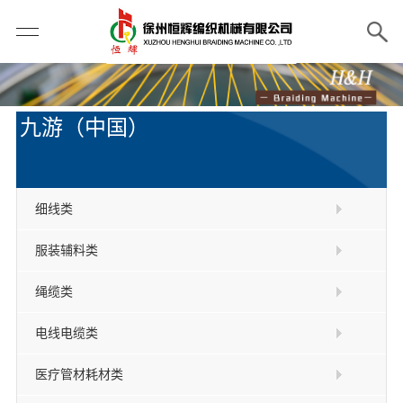
九游（中国）
细线类
服装辅料类
绳缆类
电线电缆类
医疗管材耗材类