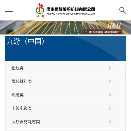
九游（中国）
细线类
服装辅料类
绳缆类
电线电缆类
医疗管材耗材类