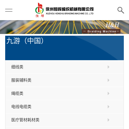
九游（中国）
细线类
服装辅料类
绳缆类
电线电缆类
医疗管材耗材类