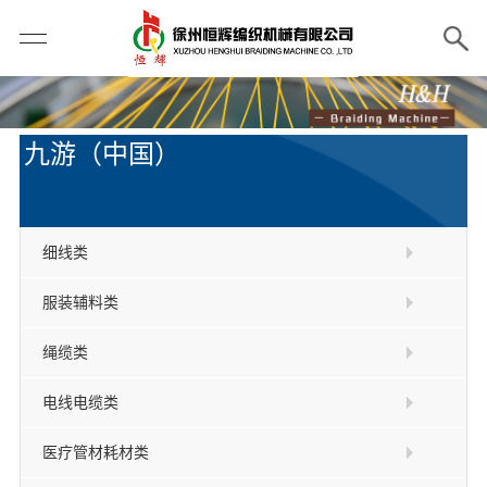
九游（中国）
细线类
服装辅料类
绳缆类
电线电缆类
医疗管材耗材类