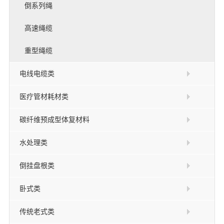
倒系列绳
高速绳缆
重型绳缆
电线电缆类
医疗管材耗材类
碳纤维预成型体复材料
水处理类
倒挂盘根类
卧式类
传统老式类