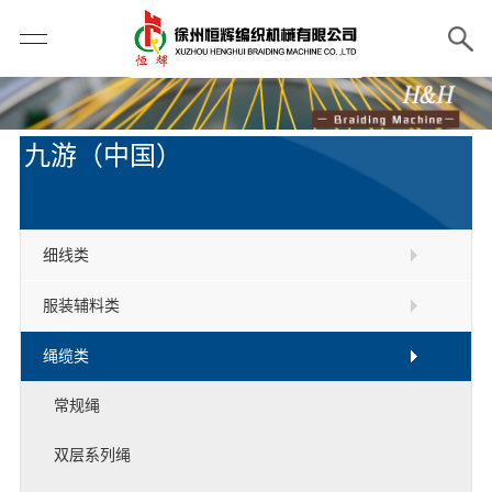
九游（中国）
细线类
服装辅料类
绳缆类
常规绳
双层系列绳