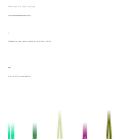
机器断线停车，变频器功能多样，可计米、调速，可设置电流保护，可记录生产时间以及设定产量。
此机器可以配置送胶组或者纸管收线或者线盘收线。所有机器均接受客户定制配置。
用途：
适用于服装辅料编织鞋带，松紧带，运动服拉绳、花边带、家居用品带、曲边带、悬挂吊带、双色带，三色带，三棱绳，四棱绳，方形绳，子母带，多色带等，
适用材料：
丙纶、涤纶、PE、HDPE、棉、尼龙、大力马线、橡筋、高分子材料等其他复合材料。