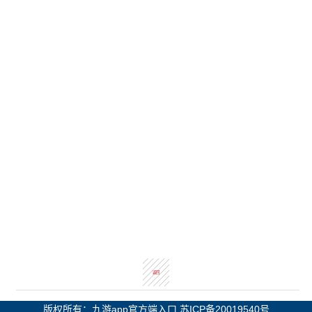
返回
版权所有：九游app官方端入口
苏ICP备20019540号