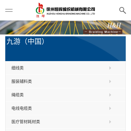
九游（中国）
细线类
服装辅料类
绳缆类
电线电缆类
医疗管材耗材类