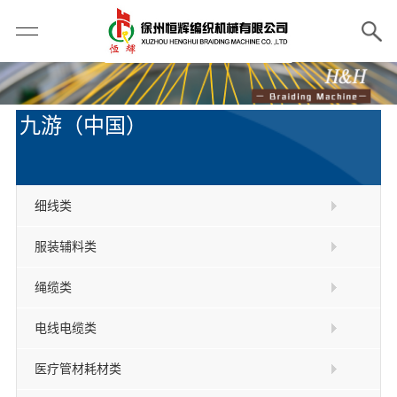
九游（中国）
细线类
服装辅料类
绳缆类
电线电缆类
医疗管材耗材类