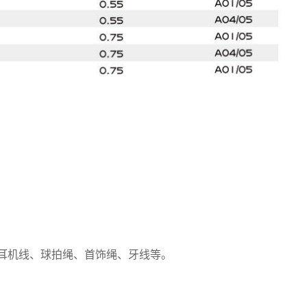
耳机线、球拍绳、首饰绳、牙线等。