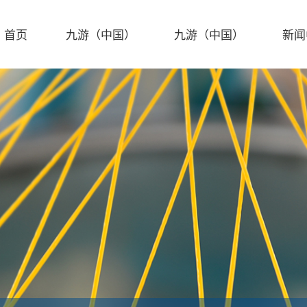
首页
九游（中国）
九游（中国）
新闻