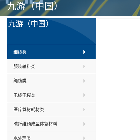
九游（中国）
九游（中国）
细线类
服装辅料类
绳缆类
电线电缆类
医疗管材耗材类
碳纤维预成型体复材料
水处理类