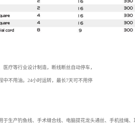
、医疗等行业设计制造，断线断丝自动停车，
程中不甩油。
24小时运转，最长7天可不用停
用于生产钓鱼线、手术缝合线、电脑提花龙头通丝、手机挂绳、