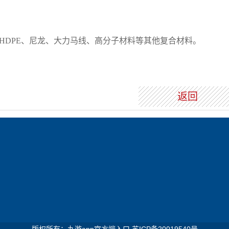
、HDPE、尼龙、大力马线、高分子材料等其他复合材料。
返回
版权所有：九游app官方端入口
苏ICP备20019540号