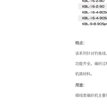
特点：
该系列针对钓鱼线
功能齐全。编织过
机换材料。
用途：
细线类编织机主要