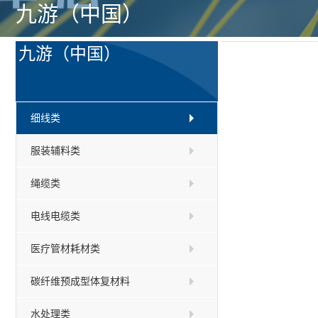
九游（中国）
九游（中国）
细线类
服装辅料类
绳缆类
电线电缆类
医疗管材耗材类
碳纤维预成型体复材料
水处理类