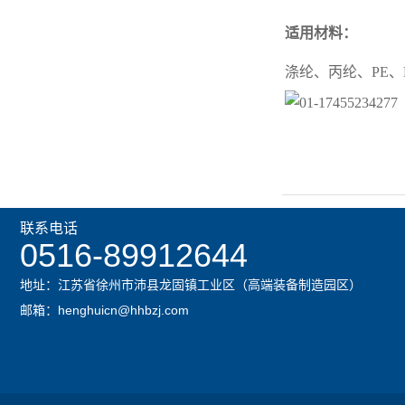
适用材料：
涤纶、丙纶、
PE
联系电话
0516-89912644
地址：江苏省徐州市沛县龙固镇工业区（高端装备制造园区）
邮箱：henghuicn@hhbzj.com