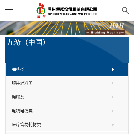
九游（中国）
细线类
服装辅料类
绳缆类
电线电缆类
医疗管材耗材类