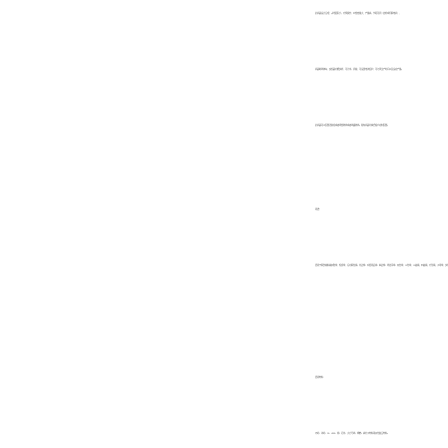
此机器设计合理，占地面积小，方便操作，纱管容量大，产量高，节距可调（齿轮或伺服电机），
机器断线停车，变频器功能多样，可计米、调速，可设置电流保护，可记录生产时间以及设定产量。
此机器可以配置送胶组或者纸管收线或者线盘收线。所有机器均接受客户定制配置。
用途：
适用于服装辅料编织鞋带，松紧带，运动服拉绳、花边带、家居用品带、曲边带、悬挂吊带、双色带，三色带，三棱绳，四棱绳，方形绳，子母带，多
适用材料：
丙纶、涤纶、PE、HDPE、棉、尼龙、大力马线、橡筋、高分子材料等其他复合材料。