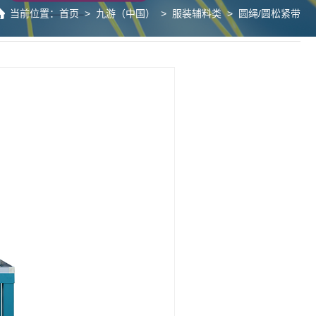
当前位置：
首页
>
九游（中国）
>
服装辅料类
>
圆绳/圆松紧带