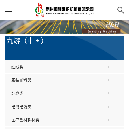
九游（中国）
细线类
服装辅料类
绳缆类
电线电缆类
医疗管材耗材类