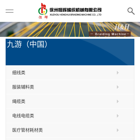
九游（中国）
细线类
服装辅料类
绳缆类
电线电缆类
医疗管材耗材类