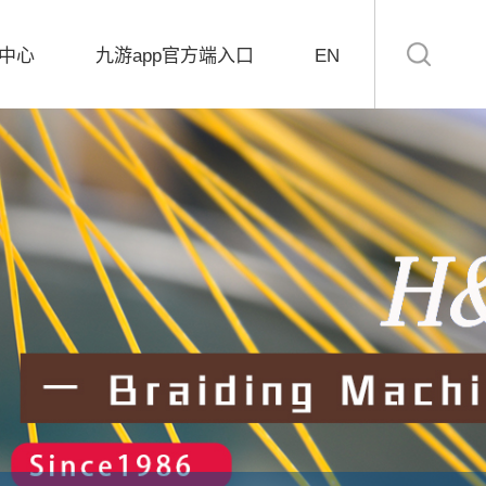
中心
九游app官方端入口
EN