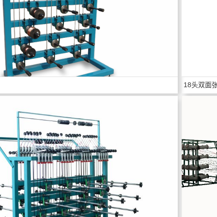
18头双面