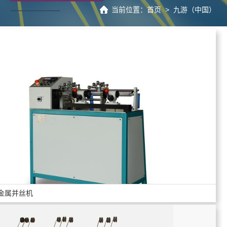
当前位置：
首页
>
九游（中国）
金属并丝机