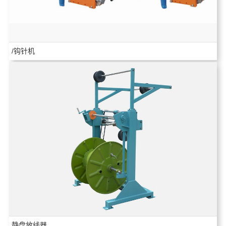
/钩针机
静盘放线器