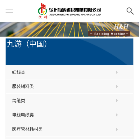
九游（中国）
细线类
服装辅料类
绳缆类
电线电缆类
医疗管材耗材类